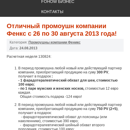
FOHOW БИЗНЕС
КОНТАКТЫ
Отличный промоушн компании
Фенкс с 26 по 30 августа 2013 года!
Категория:
Промоушны компании Феникс
Дата:
24.08.2013
Расчетная неделя 130824:
В период промоушна любой новый или действующий партнер
компании, приобретающий продукцию на суму
300 PV
,
получает в подарок
:
- 1 фарадотерапевтический обхват для шеи, стоимостью
100 евро;
- по 1 паре мужских и женских носков,
стоимостью 12 евро
каждая.
Общая стоимость подарка -124 евро!
В период промоушна любой новый или действующий партнер
компании, приобретающий продукцию на суму
750 PV (2+5)
,
получает в подарок:
- фарадотерапевтический обхват дл поясницы (или
наколенники), стоимостью 390 евро;
- фарадотерапевтический шейный обхват второго
пополения, стоимостью 100 евро;