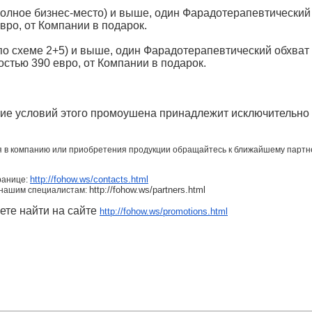
полное бизнес-место) и выше, один Фарадотерапевтический
вро, от Компании в подарок.
(по схеме 2+5) и выше, один Фарадотерапевтический обхват
остью 390 евро, от Компании в подарок.
ние условий этого промоушена принадлежит исключительно
я в компанию или приобретения продукции обращайтесь к ближайшему партн
http://fohow.ws/contacts.html
ранице:
http://fohow.ws/partners.html
 нашим специалистам:
те найти на сайте
http://fohow.ws/promotions.html